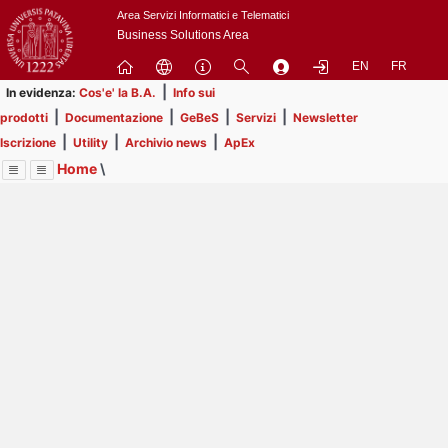
Passa
Area Servizi Informatici e Telematici
a
Business Solutions Area
contenuto
EN
FR
principale
|
In evidenza:
Cos'e' la B.A.
Info sui
|
|
|
|
prodotti
Documentazione
GeBeS
Servizi
Newsletter
|
|
|
Iscrizione
Utility
Archivio news
ApEx
Home
\
Menu
Contrai
Espandi
Image
Title
Page
Display
Risorse
ext
itle
Page