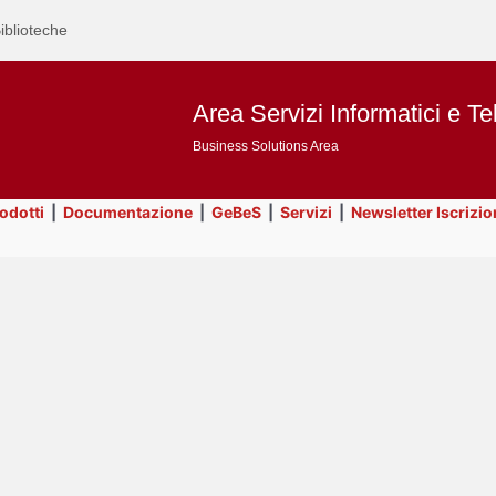
iblioteche
Area Servizi Informatici e Te
Business Solutions Area
rodotti
|
Documentazione
|
GeBeS
|
Servizi
|
Newsletter Iscrizio
Text
Utility
Title
Page
Display