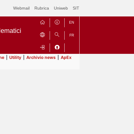
Webmail
Rubrica
Uniweb
SIT
EN
lematici
FR
ne
|
Utility
|
Archivio news
|
ApEx
Contrai
Espandi