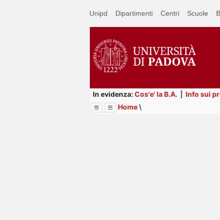
Passa
Unipd
Dipartimenti
Centri
Scuole
B
a
contenuto
principale
In evidenza:
Cos'e' la B.A.
|
Info sui p
Home
\
Menu
Image
Title
Page
Display