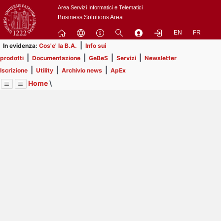
Passa
Area Servizi Informatici e Telematici
a
Business Solutions Area
contenuto
EN
FR
principale
|
In evidenza:
Cos'e' la B.A.
Info sui
|
|
|
|
prodotti
Documentazione
GeBeS
Servizi
Newsletter
|
|
|
Iscrizione
Utility
Archivio news
ApEx
Home
\
Menu
Contrai
Espandi
Image
Title
Page
Display
ApEx
ext
itle
Page