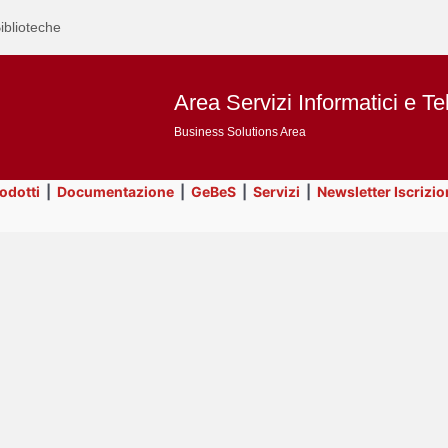
iblioteche
Area Servizi Informatici e Te
Business Solutions Area
rodotti
|
Documentazione
|
GeBeS
|
Servizi
|
Newsletter Iscrizio
Text
Utility
Title
Page
Display