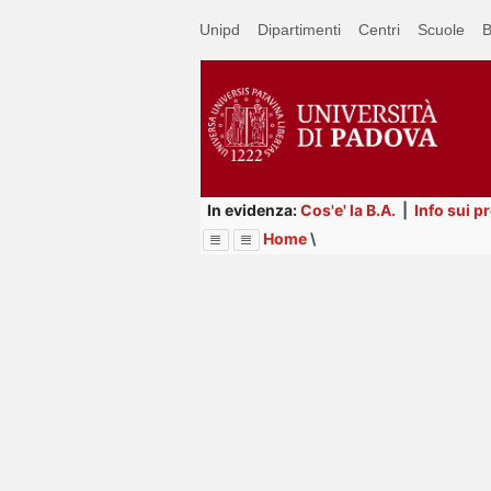
Passa
Unipd
Dipartimenti
Centri
Scuole
B
a
contenuto
principale
In evidenza:
Cos'e' la B.A.
|
Info sui p
Home
\
Menu
Image
Title
Page
Display