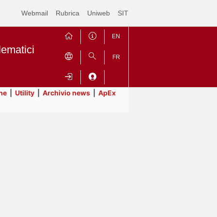
Webmail
Rubrica
Uniweb
SIT
EN
lematici
FR
ne
|
Utility
|
Archivio news
|
ApEx
Contrai
Espandi