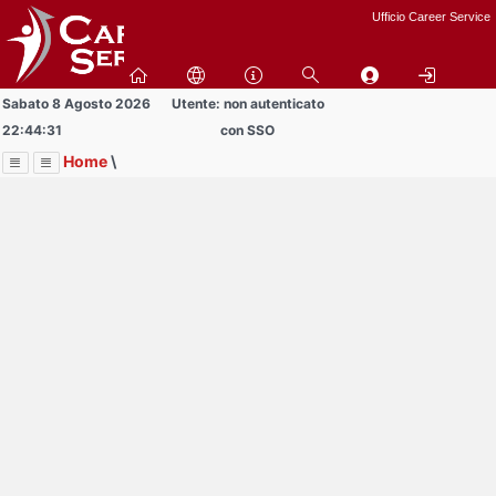
Passa
Ufficio Career Service
a
contenuto
principale
Sabato 8 Agosto 2026
Utente: non autenticato
22:44:31
con SSO
Home
\
Menu
Contrai
Espandi
Image
Title
Page
Display
Bandi
ext
itle
Page
isplay
Contrai
Espandi