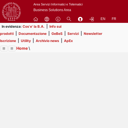
Passa
Area Servizi Informatici e Telematici
a
Business Solutions Area
contenuto
EN
FR
principale
|
In evidenza:
Cos'e' la B.A.
Info sui
|
|
|
|
prodotti
Documentazione
GeBeS
Servizi
Newsletter
|
|
|
Iscrizione
Utility
Archivio news
ApEx
Home
\
Menu
Contrai
Espandi
Image
Title
Page
Display
Prodotti
ext
itle
Page