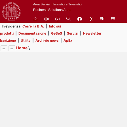
Passa
Area Servizi Informatici e Telematici
a
Business Solutions Area
contenuto
EN
FR
principale
|
In evidenza:
Cos'e' la B.A.
Info sui
|
|
|
|
prodotti
Documentazione
GeBeS
Servizi
Newsletter
|
|
|
Iscrizione
Utility
Archivio news
ApEx
Home
\
Menu
Contrai
Espandi
Image
Title
Page
Display
Utility
ext
itle
Page