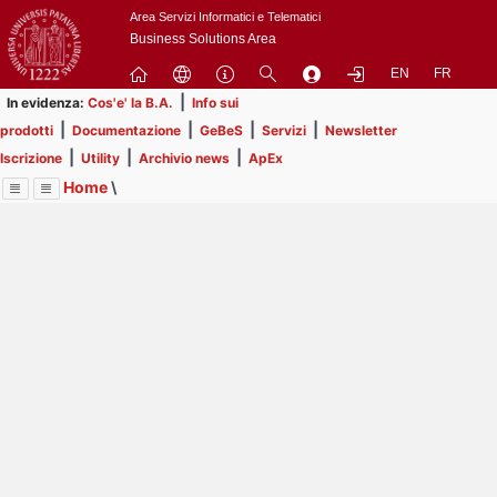
Passa
Area Servizi Informatici e Telematici
a
Business Solutions Area
contenuto
EN
FR
principale
|
In evidenza:
Cos'e' la B.A.
Info sui
|
|
|
|
prodotti
Documentazione
GeBeS
Servizi
Newsletter
|
|
|
Iscrizione
Utility
Archivio news
ApEx
Home
\
Menu
Contrai
Espandi
Image
Title
Page
Display
Prodotti
ext
itle
Page