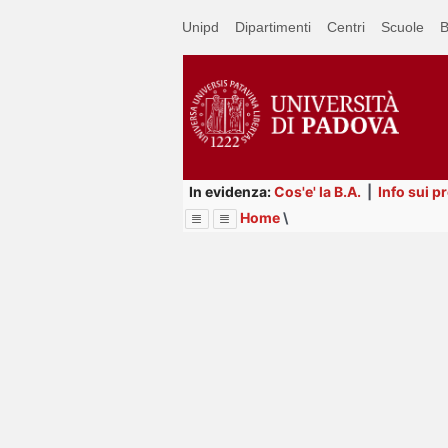
Passa
Unipd
Dipartimenti
Centri
Scuole
B
a
contenuto
principale
In evidenza:
Cos'e' la B.A.
|
Info sui p
Home
\
Menu
Image
Title
Page
Display