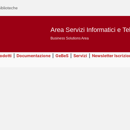
iblioteche
Area Servizi Informatici e Te
Business Solutions Area
rodotti
|
Documentazione
|
GeBeS
|
Servizi
|
Newsletter Iscrizio
Text
Risorse
Title
Page
Display