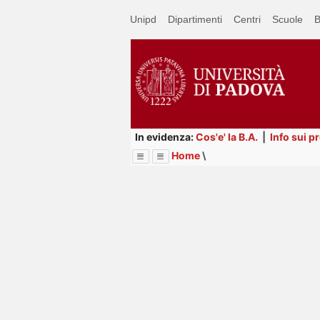
Passa
Unipd
Dipartimenti
Centri
Scuole
B
a
contenuto
principale
In evidenza:
Cos'e' la B.A.
|
Info sui p
Home
\
Menu
Image
Title
Page
Display