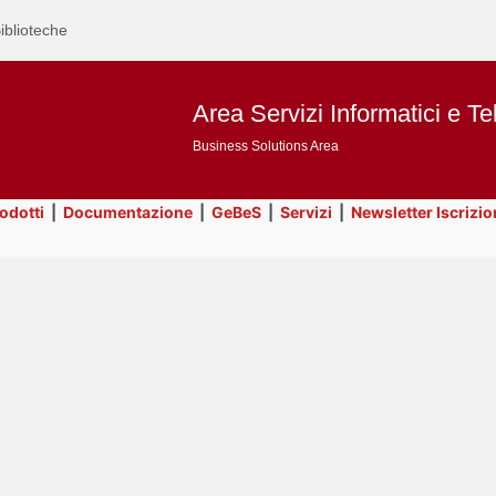
iblioteche
Area Servizi Informatici e Te
Business Solutions Area
rodotti
|
Documentazione
|
GeBeS
|
Servizi
|
Newsletter Iscrizio
Text
Utility
Title
Page
Display