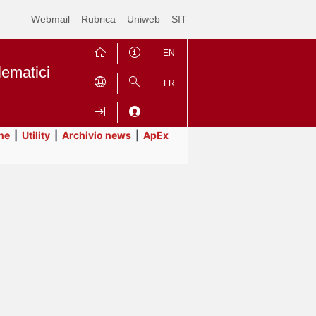
Webmail
Rubrica
Uniweb
SIT
EN
lematici
FR
ne
|
Utility
|
Archivio news
|
ApEx
Contrai
Espandi