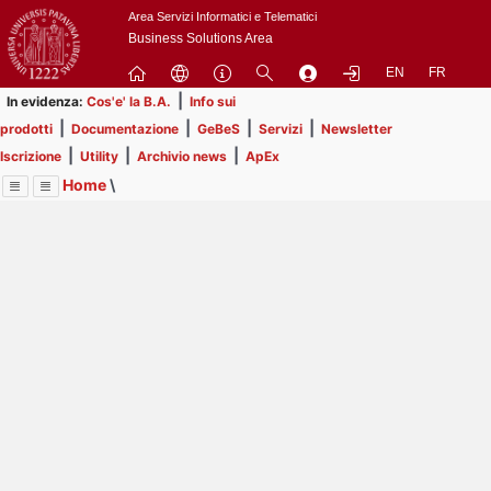
Passa
Area Servizi Informatici e Telematici
a
Business Solutions Area
contenuto
EN
FR
principale
|
In evidenza:
Cos'e' la B.A.
Info sui
|
|
|
|
prodotti
Documentazione
GeBeS
Servizi
Newsletter
|
|
|
Iscrizione
Utility
Archivio news
ApEx
Home
\
Menu
Contrai
Espandi
Image
Title
Page
Display
Risorse
ext
itle
Page