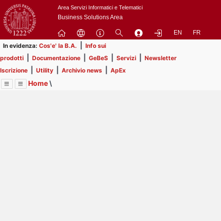
Passa
Area Servizi Informatici e Telematici
a
Business Solutions Area
contenuto
EN
FR
principale
|
In evidenza:
Cos'e' la B.A.
Info sui
|
|
|
|
prodotti
Documentazione
GeBeS
Servizi
Newsletter
|
|
|
Iscrizione
Utility
Archivio news
ApEx
Home
\
Menu
Contrai
Espandi
Image
Title
Page
Display
Utility
ext
itle
Page