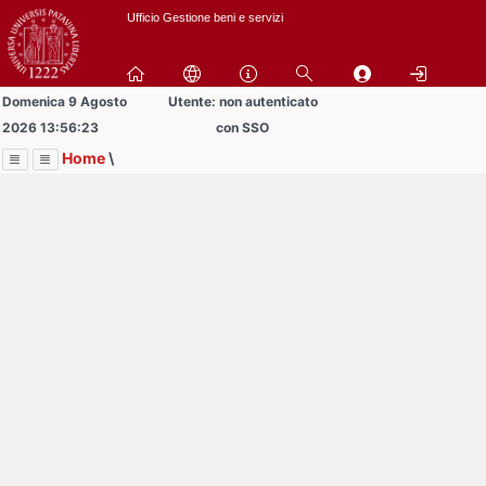
Passa
Ufficio Gestione beni e servizi
a
contenuto
principale
Domenica 9 Agosto
Utente: non autenticato
2026 13:56:23
con SSO
Home
\
Menu
Contrai
Espandi
Image
Title
Page
Display
Richiesta beni
ext
itle
Page
isplay
Contrai
Espandi