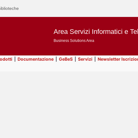
iblioteche
Area Servizi Informatici e Te
Business Solutions Area
rodotti
|
Documentazione
|
GeBeS
|
Servizi
|
Newsletter Iscrizio
Text
Utility
Title
Page
Display