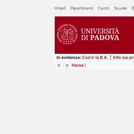
Passa
Unipd
Dipartimenti
Centri
Scuole
B
a
contenuto
principale
In evidenza:
Cos'e' la B.A.
|
Info sui p
Home
\
Menu
Image
Title
Page
Display