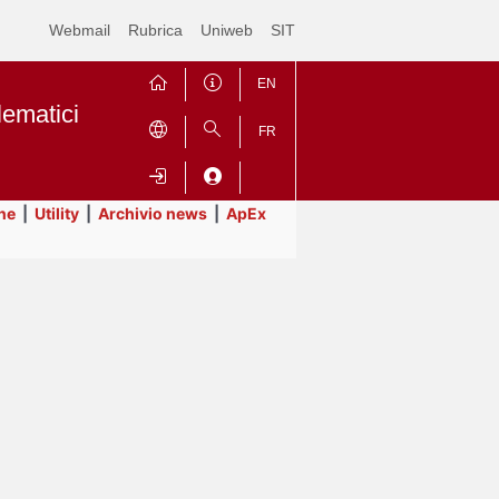
Webmail
Rubrica
Uniweb
SIT
EN
lematici
FR
ne
|
Utility
|
Archivio news
|
ApEx
Contrai
Espandi