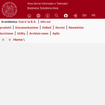
Passa
Area Servizi Informatici e Telematici
a
Business Solutions Area
contenuto
EN
FR
principale
|
In evidenza:
Cos'e' la B.A.
Info sui
|
|
|
|
prodotti
Documentazione
GeBeS
Servizi
Newsletter
|
|
|
Iscrizione
Utility
Archivio news
ApEx
Home
\
Menu
Contrai
Espandi
Image
Title
Page
Display
Utility
ext
itle
Page