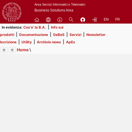
Passa
Area Servizi Informatici e Telematici
a
Business Solutions Area
contenuto
EN
FR
principale
|
In evidenza:
Cos'e' la B.A.
Info sui
|
|
|
|
prodotti
Documentazione
GeBeS
Servizi
Newsletter
|
|
|
Iscrizione
Utility
Archivio news
ApEx
Home
\
Menu
Contrai
Espandi
Image
Title
Page
Display
Business Analysis
ext
itle
Page