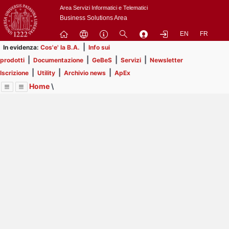
Passa
Area Servizi Informatici e Telematici
a
Business Solutions Area
contenuto
EN
FR
principale
|
In evidenza:
Cos'e' la B.A.
Info sui
|
|
|
|
prodotti
Documentazione
GeBeS
Servizi
Newsletter
|
|
|
Iscrizione
Utility
Archivio news
ApEx
Home
\
Menu
Contrai
Espandi
Image
Title
Page
Display
Business Analysis
ext
itle
Page