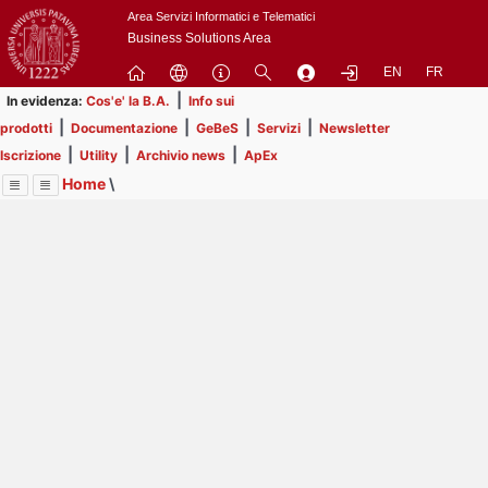
Passa
Area Servizi Informatici e Telematici
a
Business Solutions Area
contenuto
EN
FR
principale
|
In evidenza:
Cos'e' la B.A.
Info sui
|
|
|
|
prodotti
Documentazione
GeBeS
Servizi
Newsletter
|
|
|
Iscrizione
Utility
Archivio news
ApEx
Home
\
Menu
Contrai
Espandi
Image
Title
Page
Display
Prodotti
ext
itle
Page