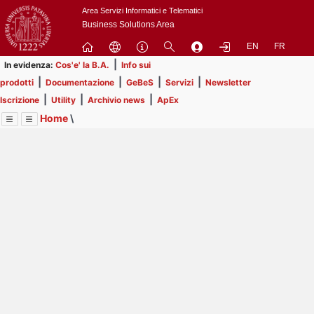
Passa
Area Servizi Informatici e Telematici
a
Business Solutions Area
contenuto
EN
FR
principale
|
In evidenza:
Cos'e' la B.A.
Info sui
|
|
|
|
prodotti
Documentazione
GeBeS
Servizi
Newsletter
|
|
|
Iscrizione
Utility
Archivio news
ApEx
Home
\
Menu
Contrai
Espandi
Image
Title
Page
Display
ApEx
ext
itle
Page