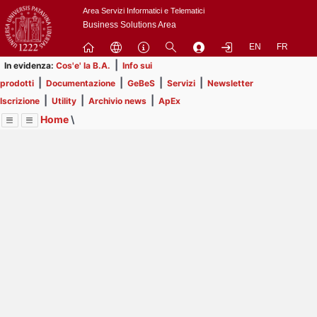
Passa
Area Servizi Informatici e Telematici
a
Business Solutions Area
contenuto
EN
FR
principale
|
In evidenza:
Cos'e' la B.A.
Info sui
|
|
|
|
prodotti
Documentazione
GeBeS
Servizi
Newsletter
|
|
|
Iscrizione
Utility
Archivio news
ApEx
Home
\
Menu
Contrai
Espandi
Image
Title
Page
Display
Risorse
ext
itle
Page