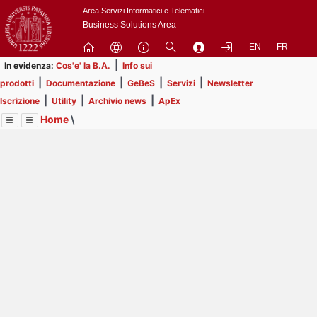
Passa
Area Servizi Informatici e Telematici
a
Business Solutions Area
contenuto
EN
FR
principale
|
In evidenza:
Cos'e' la B.A.
Info sui
|
|
|
|
prodotti
Documentazione
GeBeS
Servizi
Newsletter
|
|
|
Iscrizione
Utility
Archivio news
ApEx
Home
\
Menu
Contrai
Espandi
Image
Title
Page
Display
Utility
ext
itle
Page