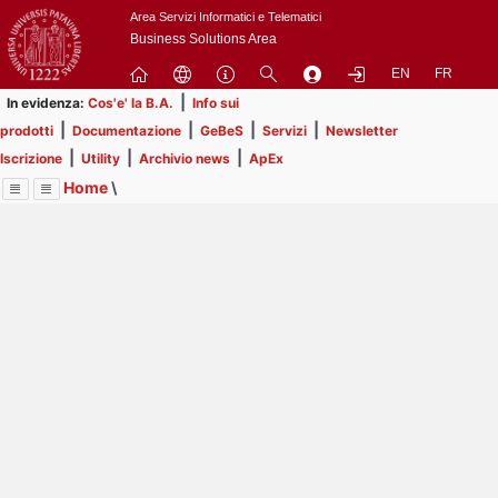
Passa
Area Servizi Informatici e Telematici
a
Business Solutions Area
contenuto
EN
FR
principale
|
In evidenza:
Cos'e' la B.A.
Info sui
|
|
|
|
prodotti
Documentazione
GeBeS
Servizi
Newsletter
|
|
|
Iscrizione
Utility
Archivio news
ApEx
Home
\
Menu
Contrai
Espandi
Image
Title
Page
Display
ApEx
ext
itle
Page