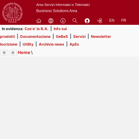
Passa
Area Servizi Informatici e Telematici
a
Business Solutions Area
contenuto
EN
FR
principale
|
In evidenza:
Cos'e' la B.A.
Info sui
|
|
|
|
prodotti
Documentazione
GeBeS
Servizi
Newsletter
|
|
|
Iscrizione
Utility
Archivio news
ApEx
Home
\
Menu
Contrai
Espandi
Image
Title
Page
Display
Prodotti
ext
itle
Page