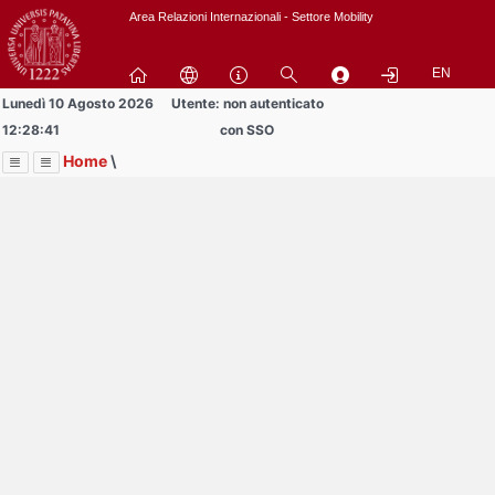
Passa
Area Relazioni Internazionali - Settore Mobility
a
contenuto
EN
principale
Lunedì 10 Agosto 2026
Utente: non autenticato
12:28:41
con SSO
Home
\
Menu
Contrai
Espandi
Image
Title
Page
Display
Area Docenti e PTA
ext
itle
Page
isplay
Contrai
Espandi