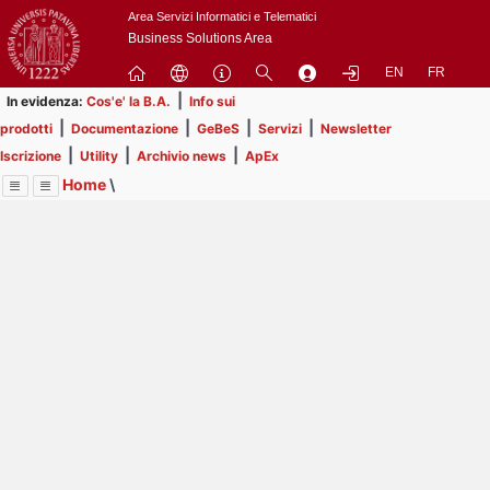
Passa
Area Servizi Informatici e Telematici
a
Business Solutions Area
contenuto
EN
FR
principale
|
In evidenza:
Cos'e' la B.A.
Info sui
|
|
|
|
prodotti
Documentazione
GeBeS
Servizi
Newsletter
|
|
|
Iscrizione
Utility
Archivio news
ApEx
Home
\
Menu
Contrai
Espandi
Image
Title
Page
Display
ApEx
ext
itle
Page