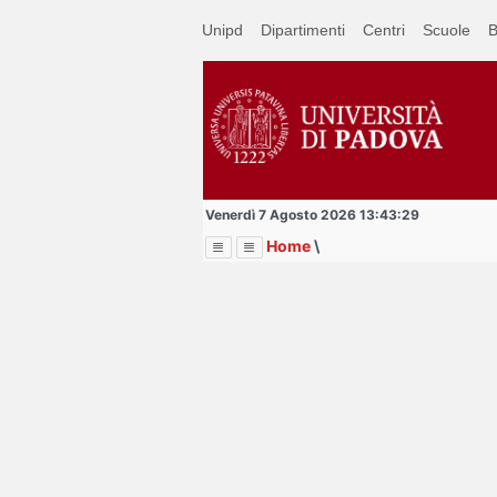
Passa
Unipd
Dipartimenti
Centri
Scuole
B
a
contenuto
principale
Venerdì 7 Agosto 2026 13:43:29
Home
\
Menu
Image
Title
Page
Display