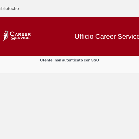
iblioteche
Ufficio Career Servic
Utente: non autenticato con SSO
Text
Bandi
Title
Page
Display