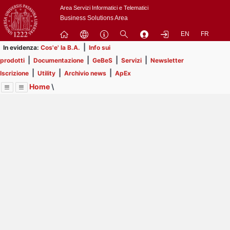
Passa
Area Servizi Informatici e Telematici
a
Business Solutions Area
contenuto
EN
FR
principale
|
In evidenza:
Cos'e' la B.A.
Info sui
|
|
|
|
prodotti
Documentazione
GeBeS
Servizi
Newsletter
|
|
|
Iscrizione
Utility
Archivio news
ApEx
Home
\
Menu
Contrai
Espandi
Image
Title
Page
Display
Utility
ext
itle
Page