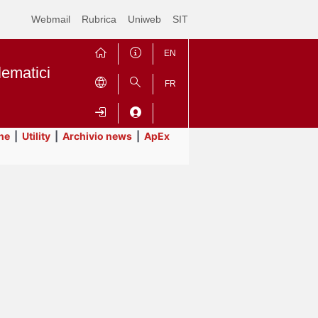
Webmail
Rubrica
Uniweb
SIT
EN
lematici
FR
ne
|
Utility
|
Archivio news
|
ApEx
Contrai
Espandi