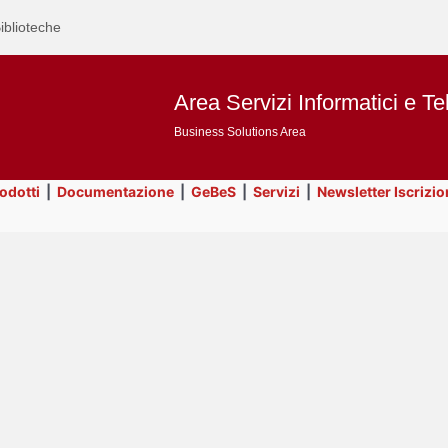
iblioteche
Area Servizi Informatici e Te
Business Solutions Area
rodotti
|
Documentazione
|
GeBeS
|
Servizi
|
Newsletter Iscrizio
Text
Prodotti
Title
Page
Display