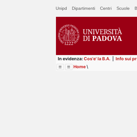
Passa
Unipd
Dipartimenti
Centri
Scuole
B
a
contenuto
principale
In evidenza:
Cos'e' la B.A.
|
Info sui p
Home
\
Menu
Image
Title
Page
Display