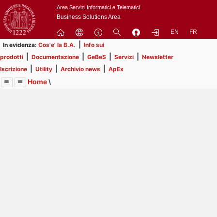
Passa
Area Servizi Informatici e Telematici
a
Business Solutions Area
contenuto
EN
FR
principale
|
In evidenza:
Cos'e' la B.A.
Info sui
|
|
|
|
prodotti
Documentazione
GeBeS
Servizi
Newsletter
|
|
|
Iscrizione
Utility
Archivio news
ApEx
Home
\
Menu
Contrai
Espandi
Image
Title
Page
Display
Utility
ext
itle
Page