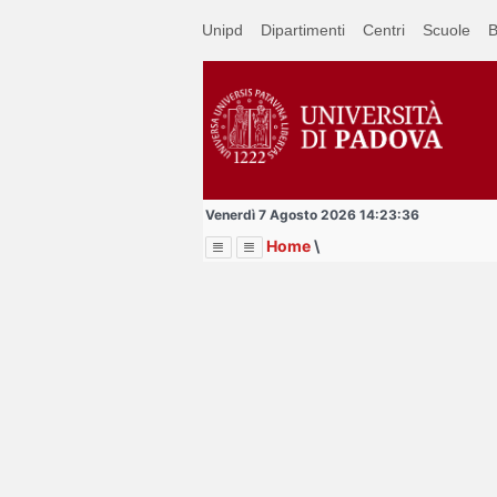
Passa
Unipd
Dipartimenti
Centri
Scuole
B
a
contenuto
principale
Venerdì 7 Agosto 2026 14:23:36
Home
\
Menu
Image
Title
Page
Display