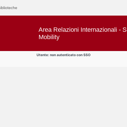
iblioteche
Area Relazioni Internazionali - S
Mobility
Utente: non autenticato con SSO
Text
Area Studenti Erasmus
Title
Page
Display