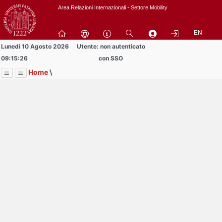
Passa
Area Relazioni Internazionali - Settore Mobility
a
contenuto
EN
principale
Lunedì 10 Agosto 2026
Utente: non autenticato
09:15:26
con SSO
Home
\
Menu
Contrai
Espandi
Image
Title
Page
Display
Area Docenti e PTA
ext
itle
Page
isplay
Contrai
Espandi