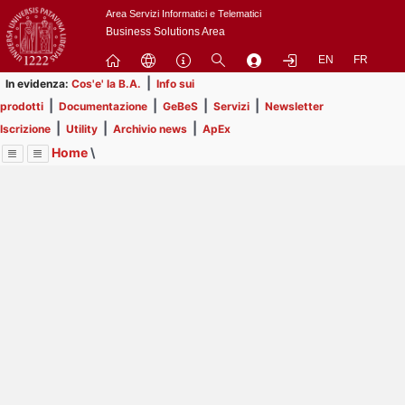
Passa
Area Servizi Informatici e Telematici
a
Business Solutions Area
contenuto
EN
FR
principale
|
In evidenza:
Cos'e' la B.A.
Info sui
|
|
|
|
prodotti
Documentazione
GeBeS
Servizi
Newsletter
|
|
|
Iscrizione
Utility
Archivio news
ApEx
Home
\
Menu
Contrai
Espandi
Image
Title
Page
Display
Utility
ext
itle
Page