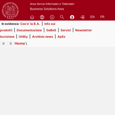
Passa
Area Servizi Informatici e Telematici
a
Business Solutions Area
contenuto
EN
FR
principale
|
In evidenza:
Cos'e' la B.A.
Info sui
|
|
|
|
prodotti
Documentazione
GeBeS
Servizi
Newsletter
|
|
|
Iscrizione
Utility
Archivio news
ApEx
Home
\
Menu
Contrai
Espandi
Image
Title
Page
Display
Prodotti
ext
itle
Page