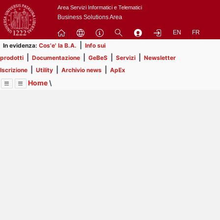
Passa
Area Servizi Informatici e Telematici
a
Business Solutions Area
contenuto
EN
FR
principale
|
In evidenza:
Cos'e' la B.A.
Info sui
|
|
|
|
prodotti
Documentazione
GeBeS
Servizi
Newsletter
|
|
|
Iscrizione
Utility
Archivio news
ApEx
Home
\
Menu
Contrai
Espandi
Image
Title
Page
Display
ApEx
ext
itle
Page