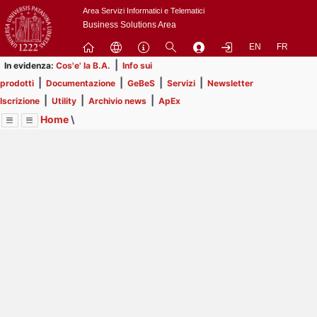
Passa
Area Servizi Informatici e Telematici
a
Business Solutions Area
contenuto
EN
FR
principale
|
In evidenza:
Cos'e' la B.A.
Info sui
|
|
|
|
prodotti
Documentazione
GeBeS
Servizi
Newsletter
|
|
|
Iscrizione
Utility
Archivio news
ApEx
Home
\
Menu
Contrai
Espandi
Image
Title
Page
Display
Utility
ext
itle
Page