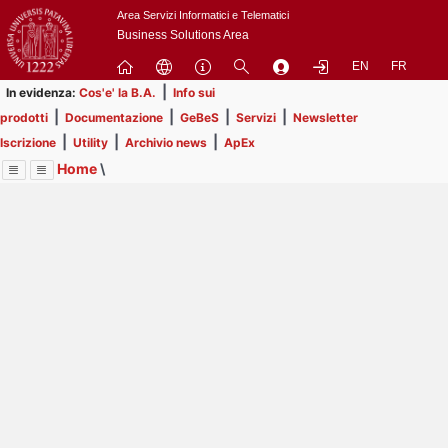
Passa
Area Servizi Informatici e Telematici
a
Business Solutions Area
contenuto
EN
FR
principale
|
In evidenza:
Cos'e' la B.A.
Info sui
|
|
|
|
prodotti
Documentazione
GeBeS
Servizi
Newsletter
|
|
|
Iscrizione
Utility
Archivio news
ApEx
Home
\
Menu
Contrai
Espandi
Image
Title
Page
Display
Prodotti
ext
itle
Page