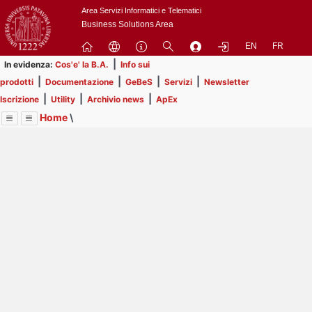
Passa
Area Servizi Informatici e Telematici
a
Business Solutions Area
contenuto
EN
FR
principale
|
In evidenza:
Cos'e' la B.A.
Info sui
|
|
|
|
prodotti
Documentazione
GeBeS
Servizi
Newsletter
|
|
|
Iscrizione
Utility
Archivio news
ApEx
Home
\
Menu
Contrai
Espandi
Image
Title
Page
Display
Risorse
ext
itle
Page