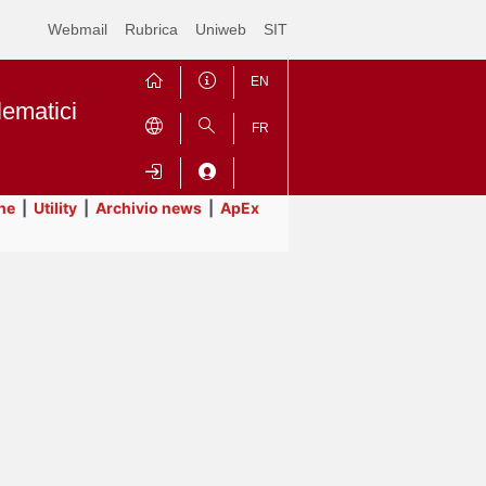
Webmail
Rubrica
Uniweb
SIT
EN
lematici
FR
ne
|
Utility
|
Archivio news
|
ApEx
Contrai
Espandi