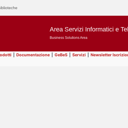
iblioteche
Area Servizi Informatici e Te
Business Solutions Area
rodotti
|
Documentazione
|
GeBeS
|
Servizi
|
Newsletter Iscrizio
Text
Utility
Title
Page
Display