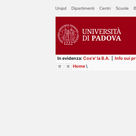
Passa
Unipd
Dipartimenti
Centri
Scuole
B
a
contenuto
principale
In evidenza:
Cos'e' la B.A.
|
Info sui p
Home
\
Menu
Image
Title
Page
Display