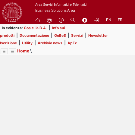
Passa
Area Servizi Informatici e Telematici
a
Business Solutions Area
contenuto
EN
FR
principale
|
In evidenza:
Cos'e' la B.A.
Info sui
|
|
|
|
prodotti
Documentazione
GeBeS
Servizi
Newsletter
|
|
|
Iscrizione
Utility
Archivio news
ApEx
Home
\
Menu
Contrai
Espandi
Image
Title
Page
Display
Prodotti
ext
itle
Page