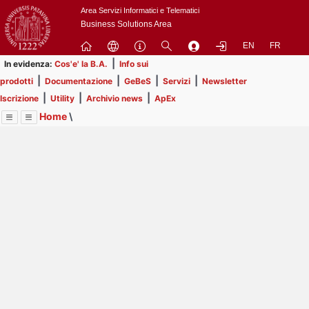
Passa
Area Servizi Informatici e Telematici
a
Business Solutions Area
contenuto
EN
FR
principale
|
In evidenza:
Cos'e' la B.A.
Info sui
|
|
|
|
prodotti
Documentazione
GeBeS
Servizi
Newsletter
|
|
|
Iscrizione
Utility
Archivio news
ApEx
Home
\
Menu
Contrai
Espandi
Image
Title
Page
Display
ApEx
ext
itle
Page