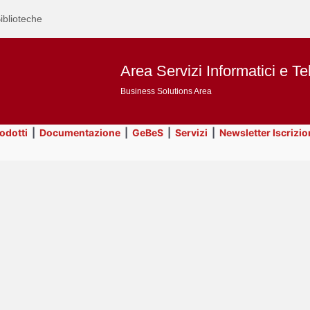
iblioteche
Area Servizi Informatici e Te
Business Solutions Area
rodotti
|
Documentazione
|
GeBeS
|
Servizi
|
Newsletter Iscrizio
Text
ApEx
Title
Page
Display