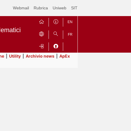
Webmail
Rubrica
Uniweb
SIT
EN
lematici
FR
ne
|
Utility
|
Archivio news
|
ApEx
Contrai
Espandi