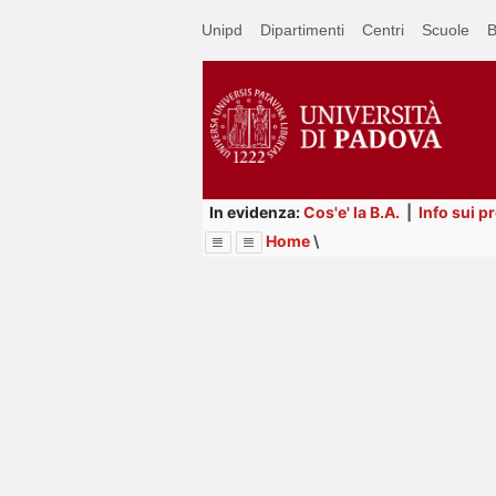
Passa
Unipd
Dipartimenti
Centri
Scuole
B
a
contenuto
principale
In evidenza:
Cos'e' la B.A.
|
Info sui p
Home
\
Menu
Image
Title
Page
Display