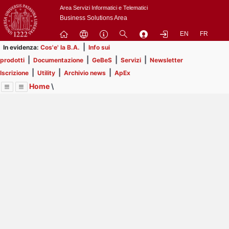
Passa
Area Servizi Informatici e Telematici
a
Business Solutions Area
contenuto
EN
FR
principale
|
In evidenza:
Cos'e' la B.A.
Info sui
|
|
|
|
prodotti
Documentazione
GeBeS
Servizi
Newsletter
|
|
|
Iscrizione
Utility
Archivio news
ApEx
Home
\
Menu
Contrai
Espandi
Image
Title
Page
Display
ApEx
ext
itle
Page