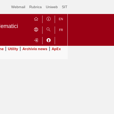
Webmail
Rubrica
Uniweb
SIT
EN
lematici
FR
ne
|
Utility
|
Archivio news
|
ApEx
Contrai
Espandi