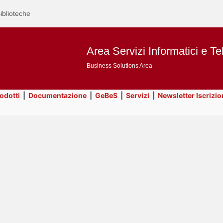
iblioteche
Area Servizi Informatici e Te
Business Solutions Area
rodotti
|
Documentazione
|
GeBeS
|
Servizi
|
Newsletter Iscrizio
Text
ApEx
Title
Page
Display