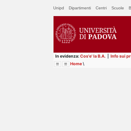
Passa
Unipd
Dipartimenti
Centri
Scuole
B
a
contenuto
principale
In evidenza:
Cos'e' la B.A.
|
Info sui p
Home
\
Menu
Image
Title
Page
Display