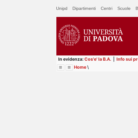
Passa
Unipd
Dipartimenti
Centri
Scuole
B
a
contenuto
principale
In evidenza:
Cos'e' la B.A.
|
Info sui p
Home
\
Menu
Image
Title
Page
Display