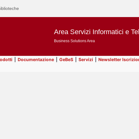
iblioteche
Area Servizi Informatici e Te
Business Solutions Area
rodotti
|
Documentazione
|
GeBeS
|
Servizi
|
Newsletter Iscrizio
Text
Risorse
Title
Page
Display