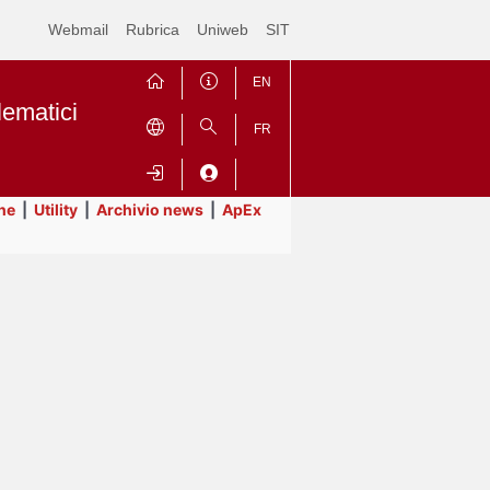
Webmail
Rubrica
Uniweb
SIT
EN
lematici
FR
ne
|
Utility
|
Archivio news
|
ApEx
Contrai
Espandi