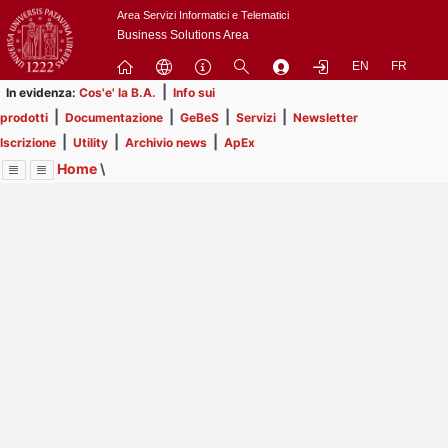
Passa
Area Servizi Informatici e Telematici
a
Business Solutions Area
contenuto
EN
FR
principale
|
In evidenza:
Cos'e' la B.A.
Info sui
|
|
|
|
prodotti
Documentazione
GeBeS
Servizi
Newsletter
|
|
|
Iscrizione
Utility
Archivio news
ApEx
Home
\
Menu
Contrai
Espandi
Image
Title
Page
Display
Utility
ext
itle
Page