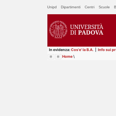
Passa
Unipd
Dipartimenti
Centri
Scuole
B
a
contenuto
principale
In evidenza:
Cos'e' la B.A.
|
Info sui p
Home
\
Menu
Image
Title
Page
Display