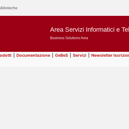
iblioteche
Area Servizi Informatici e Te
Business Solutions Area
rodotti
|
Documentazione
|
GeBeS
|
Servizi
|
Newsletter Iscrizio
Text
Business Analysis
Title
Page
Display