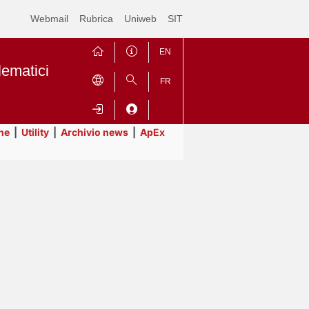
Webmail
Rubrica
Uniweb
SIT
EN
lematici
FR
ne
|
Utility
|
Archivio news
|
ApEx
Contrai
Espandi