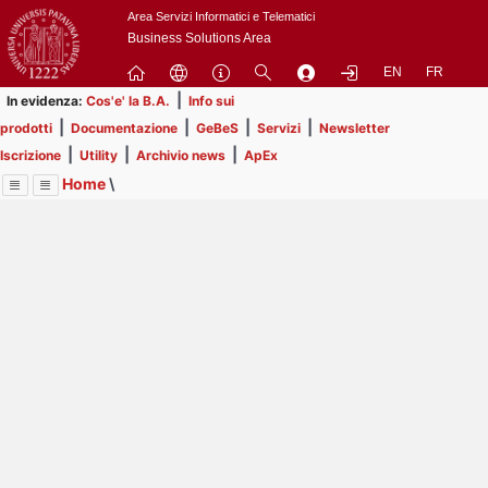
Passa
Area Servizi Informatici e Telematici
a
Business Solutions Area
contenuto
EN
FR
principale
|
In evidenza:
Cos'e' la B.A.
Info sui
|
|
|
|
prodotti
Documentazione
GeBeS
Servizi
Newsletter
|
|
|
Iscrizione
Utility
Archivio news
ApEx
Home
\
Menu
Contrai
Espandi
Image
Title
Page
Display
ApEx
ext
itle
Page