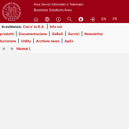
Passa
Area Servizi Informatici e Telematici
a
Business Solutions Area
contenuto
EN
FR
principale
|
In evidenza:
Cos'e' la B.A.
Info sui
|
|
|
|
prodotti
Documentazione
GeBeS
Servizi
Newsletter
|
|
|
Iscrizione
Utility
Archivio news
ApEx
Home
\
Menu
Contrai
Espandi
Image
Title
Page
Display
Prodotti
ext
itle
Page