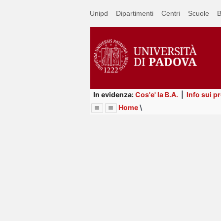
Passa
Unipd
Dipartimenti
Centri
Scuole
B
a
contenuto
principale
In evidenza:
Cos'e' la B.A.
|
Info sui p
Home
\
Menu
Image
Title
Page
Display