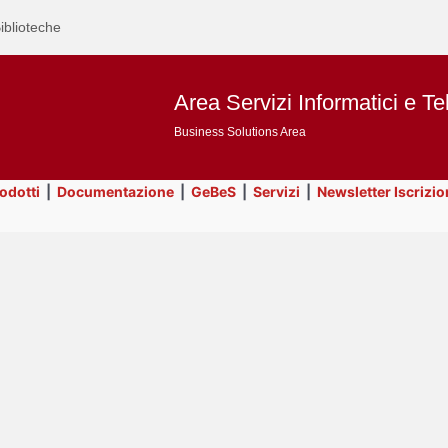
iblioteche
Area Servizi Informatici e Te
Business Solutions Area
rodotti
|
Documentazione
|
GeBeS
|
Servizi
|
Newsletter Iscrizio
Text
Utility
Title
Page
Display