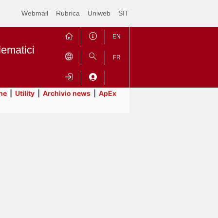
Webmail
Rubrica
Uniweb
SIT
EN
lematici
FR
ne
|
Utility
|
Archivio news
|
ApEx
Contrai
Espandi