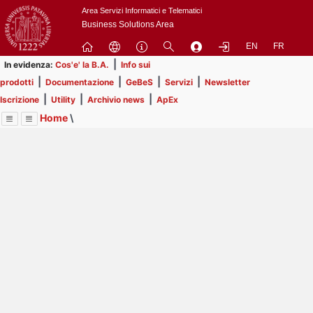
Passa
Area Servizi Informatici e Telematici
a
Business Solutions Area
contenuto
EN
FR
principale
|
In evidenza:
Cos'e' la B.A.
Info sui
|
|
|
|
prodotti
Documentazione
GeBeS
Servizi
Newsletter
|
|
|
Iscrizione
Utility
Archivio news
ApEx
Home
\
Menu
Contrai
Espandi
Image
Title
Page
Display
Risorse
ext
itle
Page